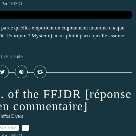
Par TM301
pas parce qu'elles emportent un engouement unanime chaque
lé. Pourquoi ? Mystèr e), mais plutôt parce qu'elle assume
Lire la suite
.. of the FFJDR [réponse
 en commentaire]
Infos Divers
8.05.2012
…
Par TM301