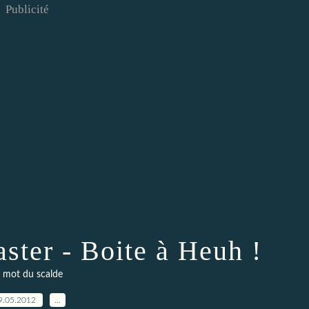
Publicité
ster - Boite à Heuh !
 mot du scalde
9.05.2012
…