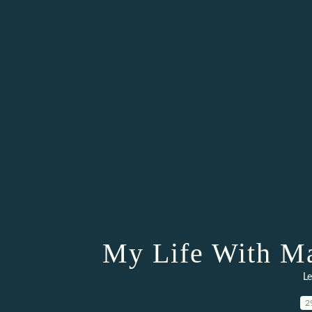
My Life With Ma
Le
2