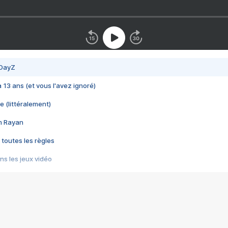
 DayZ
 a 13 ans (et vous l'avez ignoré)
e (littéralement)
im Rayan
 toutes les règles
s les jeux vidéo
us choquant de Rockstar ? - Le scandale BULLY
e plus moche de Steam
du RÊVE tourne au CAUCHEMAR