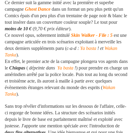
Ce dernier suit la gamme initié avec la première et superbe
campagne
Ghost Dance
dans un format un peu plus petit qu'un
Comics épais d'un peu plus d'un trentaine de page noir & blanc le
tout insérer dans un couverture couleur souple? Le tout pour
moins de 10 €
(
9,70 € prix éditeur
).
Ce nouvel opus, sobrement intitulé
Skin Walker - File : 5
est une
campagne articulée en trois scénarios exploitant à merveille les
deux derniers suppléments paru (
c-a-d :
Ya basta
! et
Wakan
Tanka
).
En effet, le premier acte de la campagne plongera vos agents dans
le
Chiapas
(
dépeinte dans
Ya basta
!
) pour prendre en charge un
amérindien arrêté par la police locale. Puis tout au long du second
et troisième acte, ils auront à maille à partir avec quelques
évènements étranges relevant du monde des esprits (
Wakan
Tanka
).
Sans trop révéler d'informations sur les dessous de l'affaire, celle-
ci regorge de bonne idées. La structure des scénarios initiés
depuis le livre de base est parfaitement maîtrisé et exploité avec
justesse. J'apporte une mention spéciale avec l'introduction de
deux fins alternatives
. Une idée bienvenue et qui pour une fois