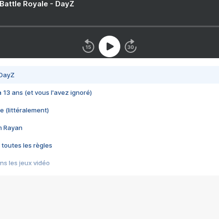
 Battle Royale - DayZ
 DayZ
 a 13 ans (et vous l'avez ignoré)
e (littéralement)
im Rayan
 toutes les règles
s les jeux vidéo
us choquant de Rockstar ? - Le scandale BULLY
e plus moche de Steam
du RÊVE tourne au CAUCHEMAR