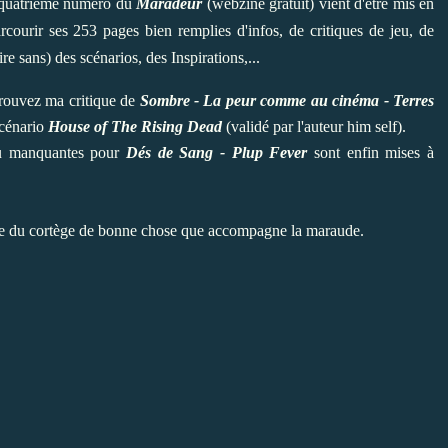
e quatrième numéro du
Maradeur
(webzine gratuit) vient d'être mis en
rcourir ses 253 pages bien remplies d'infos, de critiques de jeu, de
ire sans) des scénarios, des Inspirations,...
trouvez ma critique de
Sombre - La peur comme au cinéma - Terres
scénario
House of The Rising Dead
(validé par l'auteur him self).
jeu manquantes pour
Dés de Sang - Plup Fever
sont enfin mises à
rtie du cortège de bonne chose que accompagne la maraude.